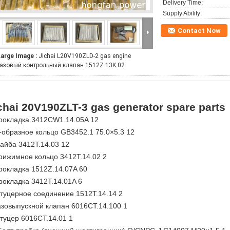
Delivery Time:
Supply Ability:
Contact Now
Large Image :
Jichai L20V190ZLD-2 gas engine
Газовый контрольный клапан 1512Z.13K.02
chai 20V190ZLT-3 gas generator spare parts
рокладка 3412CW1.14.05A 12
-образное кольцо GB3452.1 75.0×5.3 12
айба 3412T.14.03 12
рижимное кольцо 3412T.14.02 2
рокладка 1512Z.14.07A 60
рокладка 3412T.14.01A 6
туцерное соединение 1512T.14.14 2
азовыпускной клапан 6016CT.14.100 1
туцер 6016CT.14.01 1