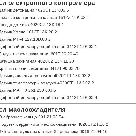
ел электронного контроллера
Датчик детонации 4020CT.13K.06 5
Газовый контрольный клапан 1512Z.13K.02 1
Гнездо датчика 4020CZ.13K.16 1
Датчик Холла 1612T.13K.20 2
Датчик MP-4 127.13D.03 2
Цифровой регулирующий клапан 3412T.13K.03 1
Подузел свечи зажигания 601T.90.20 40
Катушка зажигания 4020CZ.13K.11 20
Крышка свечи зажигания 3412T.90.03 20
Датчик давления на впуске 4020CT1.13K.03 2
Датчик температуры воздуха 4020CT1.13K.02 2
Датчик MAP 0 261 230 00J 6
Цифровой регулирующий клапан 3412T.13K.03 4
ел маслоохладителя
O-образное кольцо 601.21.05 54
Подузел сердечника маслоохладителя 4020CT.21.10 2
Винтовая втулка из стальной проволоки 6016.21.04 16