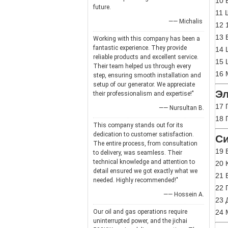
10 
future.
11 
—— Michalis
12 
13 
Working with this company has been a
fantastic experience. They provide
14 
reliable products and excellent service.
15 
Their team helped us through every
16 
step, ensuring smooth installation and
setup of our generator. We appreciate
Эл
their professionalism and expertise!"
17 
—— Nursultan B.
18 
This company stands out for its
dedication to customer satisfaction.
Си
The entire process, from consultation
19 
to delivery, was seamless. Their
technical knowledge and attention to
20 
detail ensured we got exactly what we
21 
needed. Highly recommended!"
22 
—— Hossein A.
23 
Our oil and gas operations require
24 
uninterrupted power, and the jichai