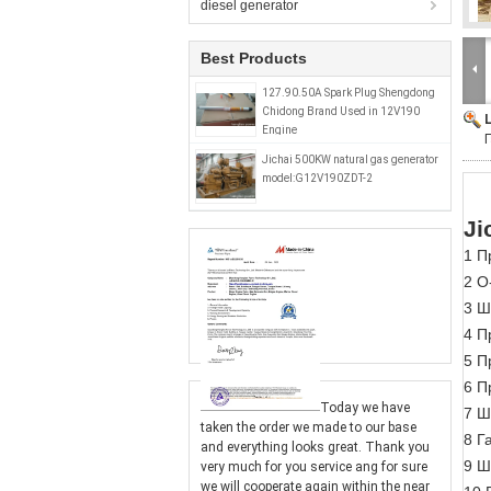
diesel generator
Best Products
127.90.50A Spark Plug Shengdong
Chidong Brand Used in 12V190
Engine
Jichai 500KW natural gas generator
model:G12V190ZDT-2
Ji
1 П
2 O
3 Ш
4 П
5 П
6 П
Today we have
7 Ш
taken the order we made to our base
8 Г
and everything looks great. Thank you
9 Ш
very much for you service ang for sure
we will cooperate again within the near