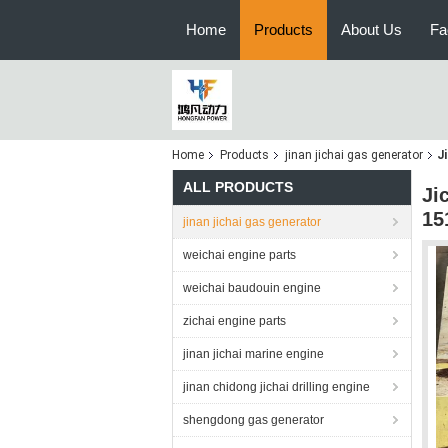
Home
Products
About Us
Fa
Home
Products
jinan jichai gas generator
J
ALL PRODUCTS
Ji
15
jinan jichai gas generator
weichai engine parts
weichai baudouin engine
zichai engine parts
jinan jichai marine engine
jinan chidong jichai drilling engine
shengdong gas generator