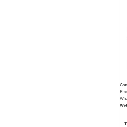
Con
Ema
Wha
Web
T