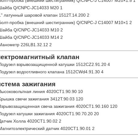
Болт-пробка (внешний шестигранник) Q/CNPC-J C14007 M20×1.5 1
Шайба Q/CNPC-JC14033 M20 1
1" латунный шаровой клапан 1512T.14.200 2
Болт-пробка (внешний шестигранник) Q/CNPC-J C14007 M10×1 2
Шайба Q/CNPC-JC14033 M10 2
Шайба Q/CNPC-JC14033 M14 2
Манометр 226LB1.32.12 2
ектромагнитный клапан
Подузел взрывозащищенной катушки 1512CZ2.91.20 4
Подузел водоотливного клапана 1512CWd4.91.30 4
стема зажигания
Высоковольтная линия 4020CT1.90.90 10
Крышка свечи зажигания 3412T.90.03 120
Взрывозащищенная свеча зажигания 4020CT1.90.160 120
Подузел катушки зажигания 4020CT1.90.70.20 20
Датчик Холла 4020CT1.90.02 2
Магнитоэлектрический датчик 4020CT1.90.01 2