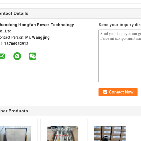
ntact Details
handong Hongfan Power Technology
Send your inquiry dir
o.,Ltd
ontact Person:
Mr. Wang jing
el:
18766952912
her Products