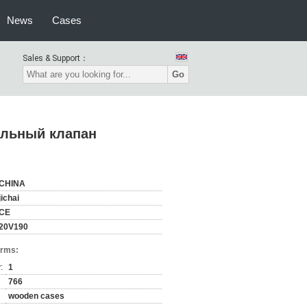
News
Cases
Sales & Support：
Go
рольный клапан
CHINA
jichai
CE
20V190
erms:
:
1
766
wooden cases