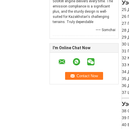
500KW engine delivers every time. The
Уз
emission compliance is a significant
25 
plus, and the sturdy design is well-
26 
suited for Kazakhstan's challenging
terrains. Truly dependable
27 
—— Somchai
28 
29 
30 
I'm Online Chat Now
31 
32 
33 
34 
35 
36 
37 
Уз
38 
39 
40 