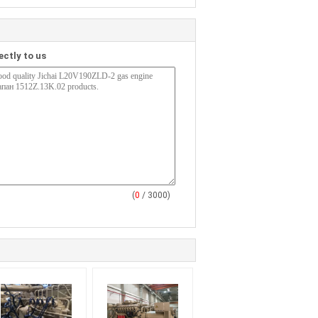
ectly to us
(
0
/ 3000)