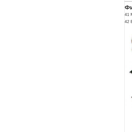
Ф
41 
42 