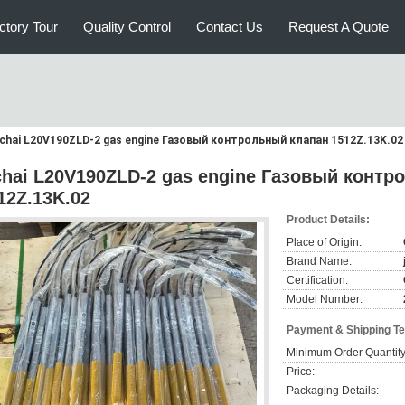
ctory Tour
Quality Control
Contact Us
Request A Quote
ichai L20V190ZLD-2 gas engine Газовый контрольный клапан 1512Z.13K.02
chai L20V190ZLD-2 gas engine Газовый конт
12Z.13K.02
Product Details:
Place of Origin:
Brand Name:
Certification:
Model Number:
Payment & Shipping T
Minimum Order Quantity
Price:
Packaging Details: