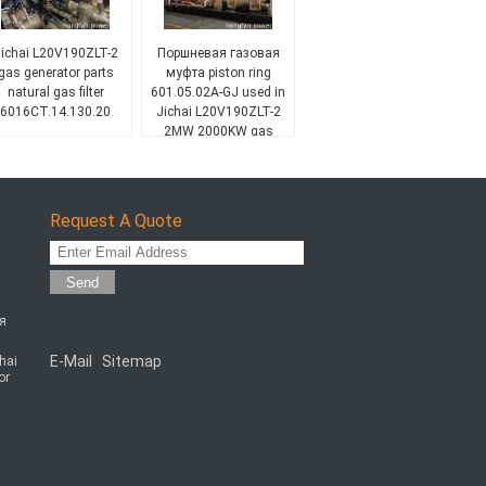
ichai L20V190ZLT-2
Поршневая газовая
gas generator parts
муфта piston ring
natural gas filter
601.05.02A-GJ used in
6016CT.14.130.20
Jichai L20V190ZLT-2
2MW 2000KW gas
generator
Request A Quote
Send
ая
E-Mail
Sitemap
chai
|
or