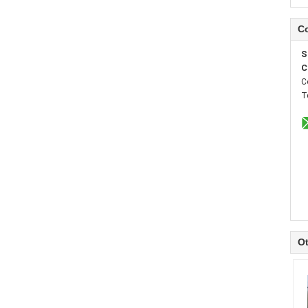
Co
S
C
C
T
Ot