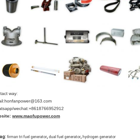
tact way:
il:honfanpower@163.com
tsapp/wechat:+8618766952912
site:
www.maofupower.com
,
,
ag:
firman tri fuel generator
dual fuel generator
hydrogen generator