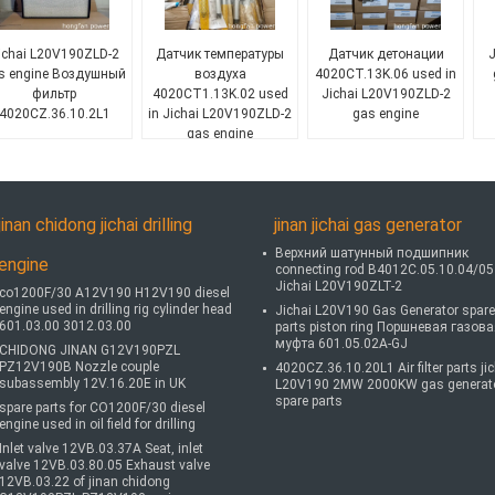
ichai L20V190ZLD-2
Датчик температуры
Датчик детонации
J
s engine Воздушный
воздуха
4020CT.13K.06 used in
фильтр
4020CT1.13K.02 used
Jichai L20V190ZLD-2
4020CZ.36.10.2L1
in Jichai L20V190ZLD-2
gas engine
gas engine
jinan chidong jichai drilling
jinan jichai gas generator
Верхний шатунный подшипник
engine
connecting rod B4012C.05.10.04/05
Jichai L20V190ZLT-2
co1200F/30 A12V190 H12V190 diesel
engine used in drilling rig cylinder head
Jichai L20V190 Gas Generator spare
601.03.00 3012.03.00
parts piston ring Поршневая газов
муфта 601.05.02A-GJ
CHIDONG JINAN G12V190PZL
PZ12V190B Nozzle couple
4020CZ.36.10.20L1 Air filter parts ji
subassembly 12V.16.20E in UK
L20V190 2MW 2000KW gas generat
spare parts
spare parts for CO1200F/30 diesel
engine used in oil field for drilling
Inlet valve 12VB.03.37A Seat, inlet
valve 12VB.03.80.05 Exhaust valve
12VB.03.22 of jinan chidong