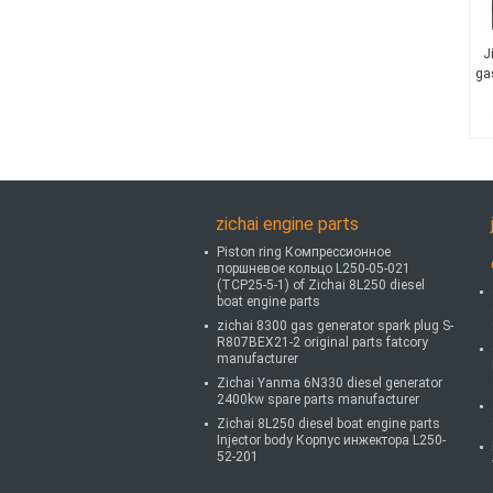
J
ga
zichai engine parts
Piston ring Компрессионное
поршневое кольцо L250-05-021
(TCP25-5-1) of Zichai 8L250 diesel
boat engine parts
zichai 8300 gas generator spark plug S-
R807BEX21-2 original parts fatcory
manufacturer
Zichai Yanma 6N330 diesel generator
2400kw spare parts manufacturer
Zichai 8L250 diesel boat engine parts
Injector body Корпус инжектора L250-
52-201