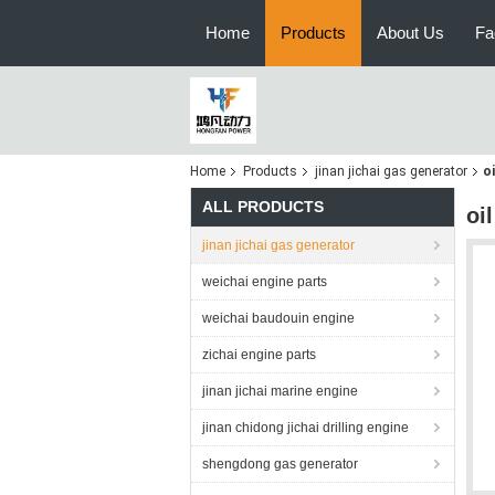
Home
Products
About Us
Fa
Home
Products
jinan jichai gas generator
o
ALL PRODUCTS
oi
jinan jichai gas generator
weichai engine parts
weichai baudouin engine
zichai engine parts
jinan jichai marine engine
jinan chidong jichai drilling engine
shengdong gas generator