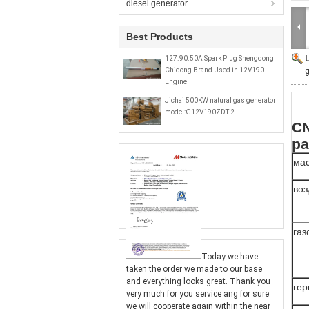
diesel generator
Best Products
127.90.50A Spark Plug Shengdong
Chidong Brand Used in 12V190
g
Engine
Jichai 500KW natural gas generator
model:G12V190ZDT-2
CN
pa
ма
во
газ
Today we have
taken the order we made to our base
and everything looks great. Thank you
гер
very much for you service ang for sure
we will cooperate again within the near