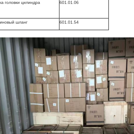
ка головки цилиндра
601.01.06
иновый шланг
601.01.54