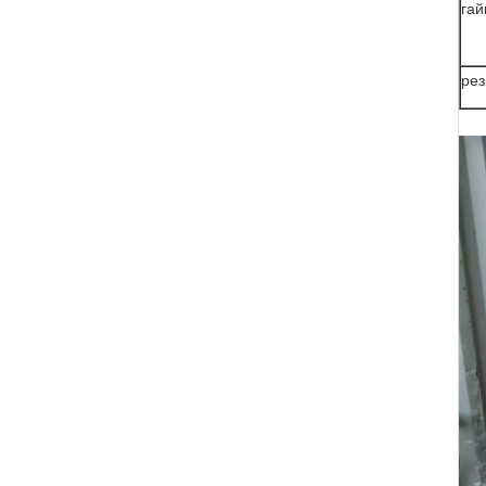
гай
рез