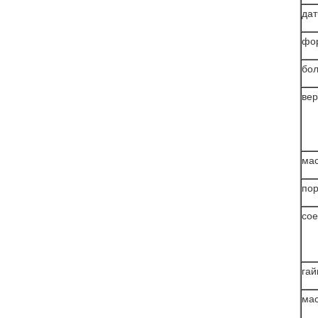
дат
фо
бол
вер
мас
по
сое
гай
ма