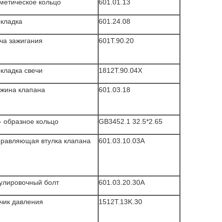
метическое кольцо
601.01.13
кладка
601.24.08
ча зажигания
601T.90.20
кладка свечи
1812T.90.04X
жина клапана
601.03.18
- образное кольцо
GB3452.1 32.5*2.65
равляющая втулка клапана
601.03.10.03A
улировочный болт
601.03.20.30A
чик давления
1512T.13K.30