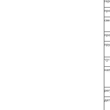
гер
про
све
про
пру
"О"
нап
рег
дат