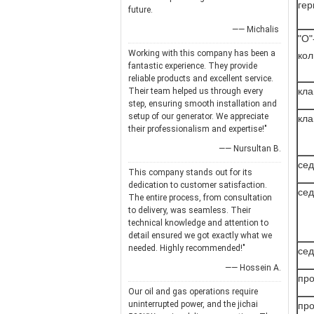
гер
future.
—— Michalis
"О"
Working with this company has been a
кол
fantastic experience. They provide
reliable products and excellent service.
кла
Their team helped us through every
step, ensuring smooth installation and
setup of our generator. We appreciate
кла
their professionalism and expertise!"
—— Nursultan B.
сед
This company stands out for its
dedication to customer satisfaction.
сед
The entire process, from consultation
to delivery, was seamless. Their
technical knowledge and attention to
detail ensured we got exactly what we
needed. Highly recommended!"
сед
—— Hossein A.
про
Our oil and gas operations require
uninterrupted power, and the jichai
про