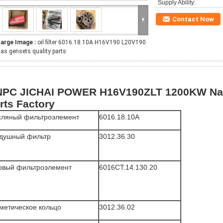
Supply Ability:
Contact Now
Large Image :
oil filter 6016.18.10A H16V190 L20V190
as gensets quality parts
PC JICHAI POWER H16V190ZLT 1200KW Natu
rts Factory
сляный фильтроэлемент
6016.18.10A
здушный фильтр
3012.36.30
овый фильтроэлемент
6016CT.14.130.20
метическое кольцо
3012.36.02