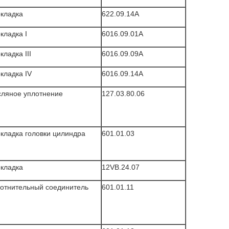
кладка
622.09.14A
кладка I
6016.09.01A
кладка III
6016.09.09A
кладка IV
6016.09.14A
сляное уплотнение
127.03.80.06
кладка головки цилиндра
601.01.03
кладка
12VB.24.07
отнительный соединитель
601.01.11