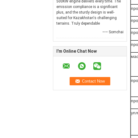
500KW engine delivers every time. The
emission compliance is a significant
про
plus, and the sturdy design is well-
suited for Kazakhstan's challenging
про
terrains. Truly dependable
—— Somchai
про
про
I'm Online Chat Now
ма
про
про
упл