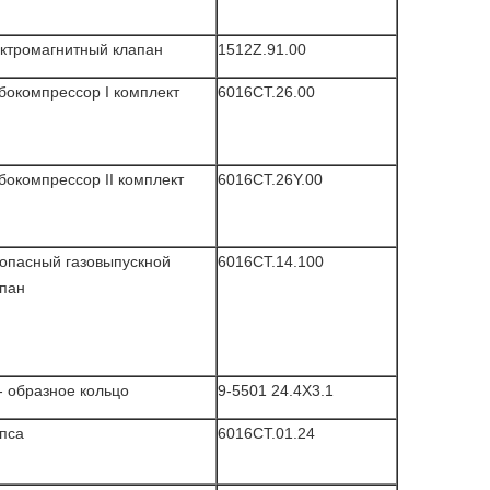
ктромагнитный клапан
1512Z.91.00
бокомпрессор I комплект
6016CT.26.00
бокомпрессор II комплект
6016CT.26Y.00
опасный газовыпускной
6016CT.14.100
пан
- образное кольцо
9-5501 24.4X3.1
пса
6016CT.01.24