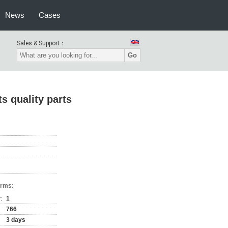
News
Cases
Sales & Support：
Go
s quality parts
erms:
:
1
766
3 days