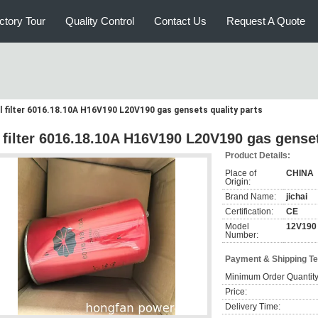
ctory Tour
Quality Control
Contact Us
Request A Quote
il filter 6016.18.10A H16V190 L20V190 gas gensets quality parts
l filter 6016.18.10A H16V190 L20V190 gas genset
Product Details:
Place of
CHINA
Origin:
Brand Name:
jichai
Certification:
CE
Model
12V190
Number:
Payment & Shipping T
Minimum Order Quantity
Price:
Delivery Time: