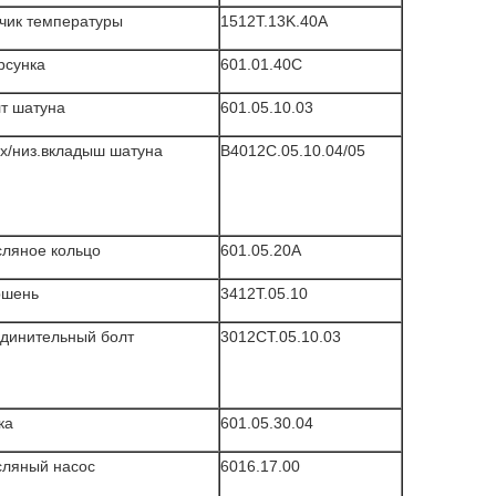
чик температуры
1512T.13K.40A
рсунка
601.01.40C
т шатуна
601.05.10.03
х/низ.вкладыш шатуна
B4012C.05.10.04/05
ляное кольцо
601.05.20A
ршень
3412T.05.10
динительный болт
3012CT.05.10.03
ка
601.05.30.04
сляный насос
6016.17.00