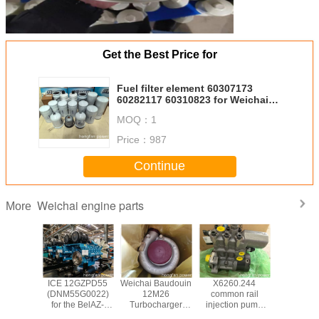
Get the Best Price for
Fuel filter element 60307173
60282117 60310823 for Weichai
brand engine
MOQ：
1
Price：
987
Continue
Weichai engine parts
More
060040
ICE 12GZPD55
Weichai Baudouin
X6260.244
3310050
BELT for
(DNM55G0022)
12M26
common rail
fuel injec
i WP10
for the BelAZ-
Turbocharger
injection pump
Weic
engine
7530G truck ICE
1000475448
assembly weichai
16M33G