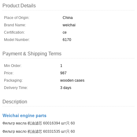
Product Details
Place of Origin:
China
Brand Name:
weichai
Certification:
ce
Model Number:
6170
Payment & Shipping Terms
Min Order:
1
Price:
987
Packaging:
wooden cases
Delivery Time:
3 days
Description
Weichai engine parts
Фильтр масла 机油滤芯 60016394 шт只 60
Фильтр масло 机油滤芯 60331535 шт只 60