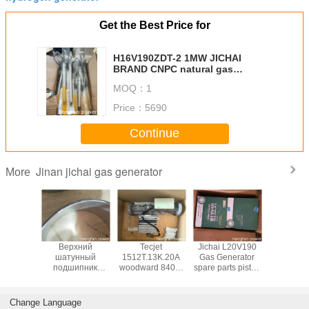
Get the Best Price for
H16V190ZDT-2 1MW JICHAI
BRAND CNPC natural gas
generator spark plug 601T.90.20
MOQ：
1
Price：
5690
Continue
Jinan jichai gas generator
More
127.90.50A Spark
Jichai 500KW
Поршневая
Верх
Plug Shengdong
natural gas
газовая муфта
шатун
Chidong Brand
generator
piston ring
подши
Used in 12V190
model:G12V190ZDT-
601.05.02A-GJ
connecti
Engine
2
used in Jichai
B4012C.05
L20V190ZLT-2
Jich
Change Language
2MW 2000KW
L20V190