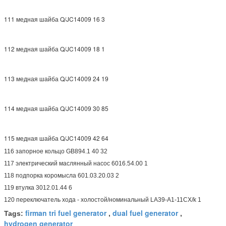
111 медная шайба Q/JC14009 16 3
112 медная шайба Q/JC14009 18 1
113 медная шайба Q/JC14009 24 19
114 медная шайба Q/JC14009 30 85
115 медная шайба Q/JC14009 42 64
116 запорное кольцо GB894.1 40 32
117 электрический маслянный насос 6016.54.00 1
118 подпорка коромысла 601.03.20.03 2
119 втулка 3012.01.44 6
120 переключатель хода - холостой/номинальный LA39-A1-11CX/k 1
firman tri fuel generator
dual fuel generator
Tags:
,
,
hydrogen generator