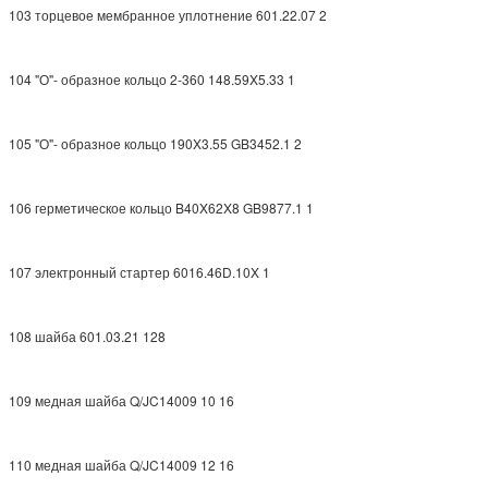
103 торцевое мембранное уплотнение 601.22.07 2
104 "О"- образное кольцо 2-360 148.59X5.33 1
105 "О"- образное кольцо 190X3.55 GB3452.1 2
106 герметическое кольцо B40X62X8 GB9877.1 1
107 электронный стартер 6016.46D.10X 1
108 шайба 601.03.21 128
109 медная шайба Q/JC14009 10 16
110 медная шайба Q/JC14009 12 16